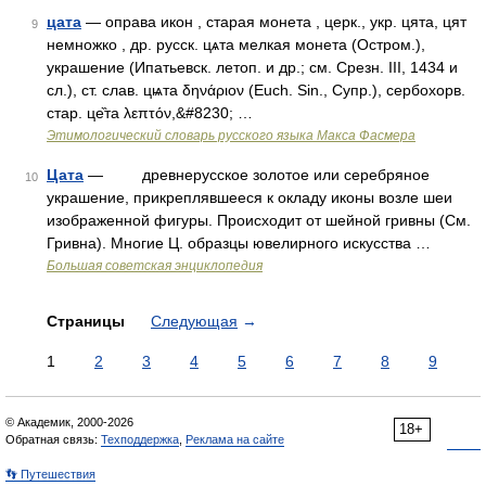
цата
— оправа икон , старая монета , церк., укр. цята, цят
9
немножко , др. русск. цѧта мелкая монета (Остром.),
украшение (Ипатьевск. летоп. и др.; см. Срезн. III, 1434 и
сл.), ст. слав. цѩта δηνάριον (Еuсh. Sin., Супр.), сербохорв.
стар. це̏та λεπτόν,&#8230; …
Этимологический словарь русского языка Макса Фасмера
Цата
— древнерусское золотое или серебряное
10
украшение, прикреплявшееся к окладу иконы возле шеи
изображенной фигуры. Происходит от шейной гривны (См.
Гривна). Многие Ц. образцы ювелирного искусства …
Большая советская энциклопедия
Страницы
Следующая
→
1
2
3
4
5
6
7
8
9
© Академик, 2000-2026
18+
Обратная связь:
Техподдержка
,
Реклама на сайте
👣 Путешествия