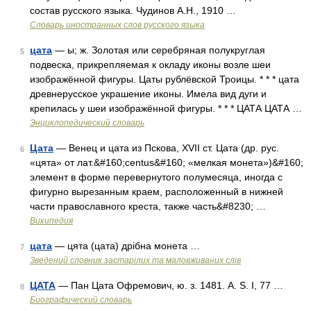
состав русского языка. Чудинов А.Н., 1910 …
Словарь иностранных слов русского языка
цата
— ы; ж. Золотая или серебряная полукруглая
5
подвеска, прикрепляемая к окладу иконы возле шеи
изображённой фигуры. Цаты рублёвской Троицы. * * * цата
древнерусское украшение иконы. Имела вид дуги и
крепилась у шеи изображённой фигуры. * * * ЦАТА ЦАТА …
Энциклопедический словарь
Цата
— Венец и цата из Пскова, XVII ст. Цата (др. рус.
6
«цята» от лат.&#160;centus&#160; «мелкая монета»)&#160;
элемент в форме перевернутого полумесяца, иногда с
фигурно вырезанным краем, расположенный в нижней
части православного креста, также часть&#8230; …
Википедия
цата
— цята (цата) дрібна монета …
7
Зведений словник застарілих та маловживаних слів
ЦАТА
— Пан Цата Офремович, ю. з. 1481. A. S. I, 77 …
8
Биографический словарь