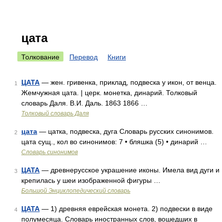
цата
Толкование
Перевод
Книги
ЦАТА
— жен. гривенка, приклад, подвеска у икон, от венца.
1
Жемчужная цата. | церк. монетка, динарий. Толковый
словарь Даля. В.И. Даль. 1863 1866 …
Толковый словарь Даля
цата
— цатка, подвеска, дуга Словарь русских синонимов.
2
цата сущ., кол во синонимов: 7 • бляшка (5) • динарий …
Словарь синонимов
ЦАТА
— древнерусское украшение иконы. Имела вид дуги и
3
крепилась у шеи изображенной фигуры …
Большой Энциклопедический словарь
ЦАТА
— 1) древняя еврейская монета. 2) подвески в виде
4
полумесяца. Словарь иностранных слов, вошедших в